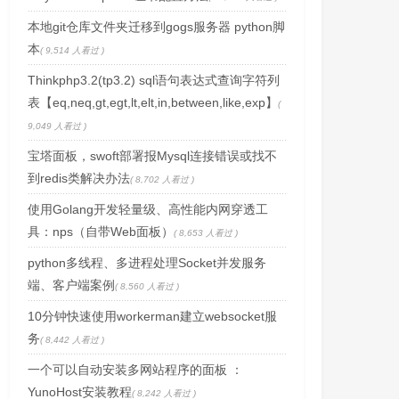
本地git仓库文件夹迁移到gogs服务器 python脚
本
( 9,514 人看过 )
Thinkphp3.2(tp3.2) sql语句表达式查询字符列
表【eq,neq,gt,egt,lt,elt,in,between,like,exp】
(
9,049 人看过 )
宝塔面板，swoft部署报Mysql连接错误或找不
到redis类解决办法
( 8,702 人看过 )
使用Golang开发轻量级、高性能内网穿透工
具：nps（自带Web面板）
( 8,653 人看过 )
python多线程、多进程处理Socket并发服务
端、客户端案例
( 8,560 人看过 )
10分钟快速使用workerman建立websocket服
务
( 8,442 人看过 )
一个可以自动安装多网站程序的面板 ：
YunoHost安装教程
( 8,242 人看过 )