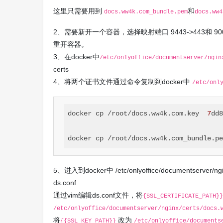
这里只需要用到
和
docs.ww4k.com_bundle.pem
docs.ww4
2、需要新开一个容器，选择映射端口 9443->443和 
重开容器。
3、在docker中
/etc/onlyoffice/documentserver/ngin
certs
4、将两个证书文件通过命令复制到docker中
/etc/onl
docker cp /root/docs.ww4k.com.key  
7
dd8
docker cp /root/docs.ww4k.com_bundle.pe
5、进入到docker中 /etc/onlyoffice/documentserver
ds.conf
通过vim编辑ds.conf文件，将
{SSL_CERTIFICATE_PATH}}
/etc/onlyoffice/documentserver/nginx/certs/docs.
将
改为
{{SSL_KEY_PATH}}
/etc/onlyoffice/documents