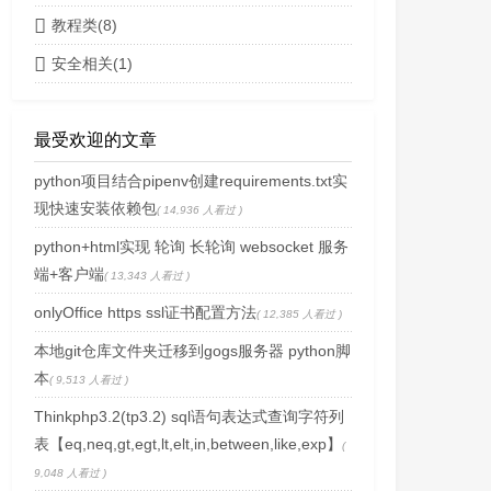
教程类(8)
安全相关(1)
最受欢迎的文章
python项目结合pipenv创建requirements.txt实
现快速安装依赖包
( 14,936 人看过 )
python+html实现 轮询 长轮询 websocket 服务
端+客户端
( 13,343 人看过 )
onlyOffice https ssl证书配置方法
( 12,385 人看过 )
本地git仓库文件夹迁移到gogs服务器 python脚
本
( 9,513 人看过 )
Thinkphp3.2(tp3.2) sql语句表达式查询字符列
表【eq,neq,gt,egt,lt,elt,in,between,like,exp】
(
9,048 人看过 )