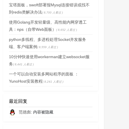
宝塔面板，swoft部署报Mysql连接错误或找不
到redis类解决办法
( 8,700 人看过 )
使用Golang开发轻量级、高性能内网穿透工
具：nps（自带Web面板）
( 8,652 人看过 )
python多线程、多进程处理Socket并发服务
端、客户端案例
( 8,559 人看过 )
10分钟快速使用workerman建立websocket服
务
( 8,441 人看过 )
一个可以自动安装多网站程序的面板 ：
YunoHost安装教程
( 8,241 人看过 )
最近回复
范德彪
: 内容被隐藏