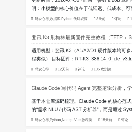
更新时间：2026-07-30 · 面向「参数 ≤ 2
明：小模型的核心价值在于低延迟、低成本、可离
码农心得
,
数据库
,
Python
,
代码资源
8天前
评论
斐讯 K3 刷梅林最新固件完整教程（TFTP + 
适用机型：斐讯 K3（A1/A2/D1 硬件版本均可参考
程类似） 目标固件：RT-K3_386.14_0_cfe_v3.tr..
码农心得
12天前
评论
135 次浏览
Claude Code 写代码 Agent 完整逻辑分
基于本仓库源码梳理。Claude Code 的核心范式是
的“需求 NLU / 代码 AST 分析器”，而是通过 System
码农心得
,
Python
,
Nodejs
,
Vue
,
教程类
15天前
评论